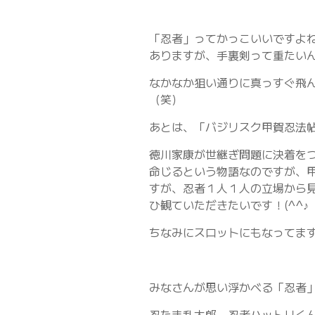
「忍者」ってかっこいいですよ
ありますが、手裏剣って重たい
なかなか狙い通りに真っすぐ飛
（笑）
あとは、「バジリスク甲賀忍法
徳川家康が世継ぎ問題に決着を
命じるという物語なのですが、
すが、忍者１人１人の立場から
ひ観ていただきたいです！(^^♪
ちなみにスロットにもなってま
みなさんが思い浮かべる「忍者
忍たま乱太郎、忍者ハットリく