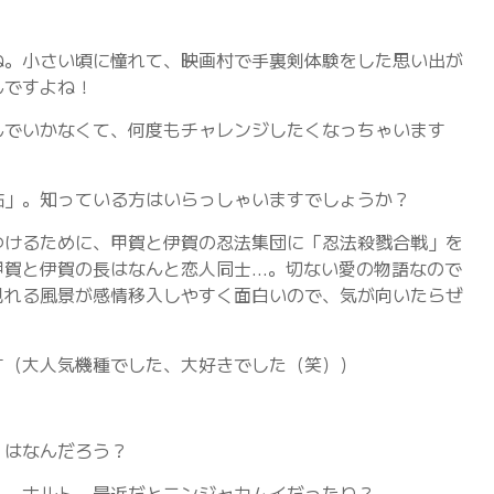
ね。小さい頃に憧れて、映画村で手裏剣体験をした思い出が
んですよね！
んでいかなくて、何度もチャレンジしたくなっちゃいます
帖」。知っている方はいらっしゃいますでしょうか？
つけるために、甲賀と伊賀の忍法集団に「忍法殺戮合戦」を
甲賀と伊賀の長はなんと恋人同士…。切ない愛の物語なので
見れる風景が感情移入しやすく面白いので、気が向いたらぜ
す（大人気機種でした、大好きでした（笑））
」はなんだろう？
ん、ナルト、最近だとニンジャカムイだったり？