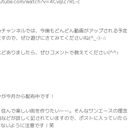
ube.com/watch?v=4CvqlZ7RL-c
ubeチャンネルでは、今後もどんどん動画がアップされる予定
ので、ぜひ遊びにきてみてくださいね(^_-)-☆
どありましたら、ぜひコメントで教えてください(^^♪
シが今月から配布中です！
、住んで楽しい街を作りたいーー。そんなサンエースの理念
内などが詳しく記されていますので、ポストに入っていたら
てないように注意です！笑