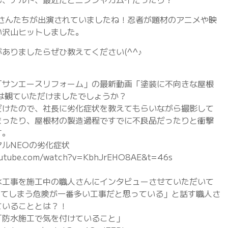
俳優さんたちが出演されていましたね！忍者が題材のアニメや映
い沢山ヒットしました。
ありましたらぜひ教えてください(^^♪
ネル「サンエースリフォーム」の最新動画「塗装に不向きな屋根
は観ていただけましたでしょうか？
だけたので、社長に劣化症状を教えてもらいながら撮影して
まったり、屋根材の製造過程ですでに不良品だったりと衝撃
す。
ルNEOの劣化症状
tube.com/watch?v=KbhJrEHO8AE&t=46s
水工事を施工中の職人さんにインタビューさせていただいて
水をしてしまう危険が一番多い工事だと思っている」と話す職人さ
ていることとは？！
「防水施工で気を付けていること」