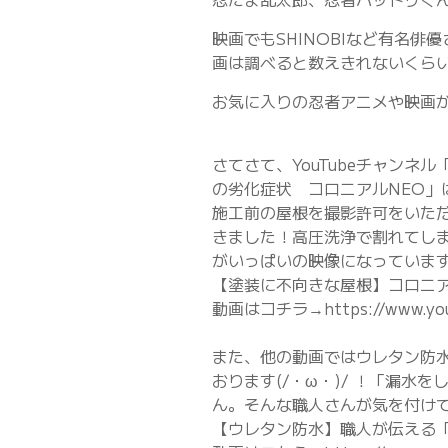
映画でもSHINOBIなど有名
画は調べると数えきれないくら
お気に入りの忍者アニメや映画が
さてさて、YouTubeチャン
の劣化症状 コロニアルNEO」
施工前の屋根を撮影許可をいた
きました！高圧洗浄で割れてし
がいっぱいの映像になっていま
【塗装に不向きな屋根】コロニア
動画はコチラ→https://www.you
また、他の動画ではウレタン防
おります(/・ω・)/ ！「漏
ん。そんな職人さんが気を付け
【ウレタン防水】職人が伝える