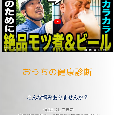
お
う
ち
の
健
康
診
断
こんな悩みありませんか？
・雨漏りしてきた