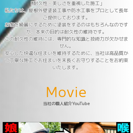
「耐久性・美しさを重視した施工」
私たちは、屋根外壁塗装工事や防水工事をプロとして長年
ご提供しております。
お家を綺麗にするために塗装をするのはもちろんなのです
が、本来の目的は耐久性の維持です。
この耐久性の維持には、専門的な知識と技術力が欠かせま
せん。
安心した快適な住まいを維持するために、当社は高品質か
つ丁寧な施工でお住まいを末長くお守りすることをお約束
いたします。
M
o
v
i
e
当社の職人紹介YouTube