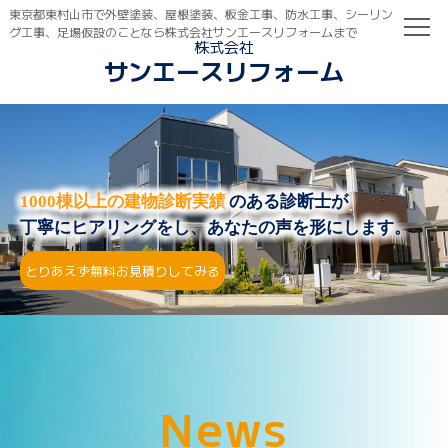
東京都東村山市で外壁塗装、屋根塗装、板金工事、防水工事、シーリン
グ工事、足場仮設のことなら株式会社サンエースリフォームまで
株式会社
サンエースリフォーム
TOP
初めての方へ
ご依頼の流れ
1000棟以上の建物診断実績
のある診断士が
丁寧にヒアリングをし、あなたの声を形にします。
とりあえず無料お見積りしてみる
N
e
w
s