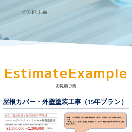
その他工事
E
s
t
i
m
a
t
e
E
x
a
m
p
l
e
お見積り例
屋根カバー・外壁塗装工事
（15年プラン）