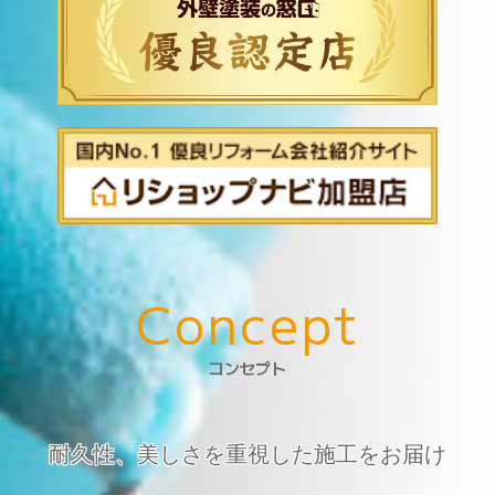
042-398-1717
※営業電話はお控えください。
C
o
n
c
e
p
t
コンセプト
耐久性、美しさを重視した施工をお届け