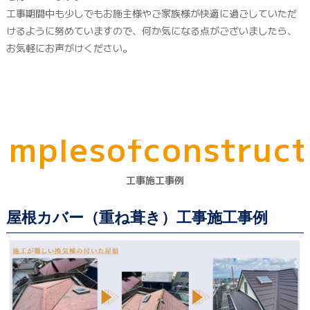
工事期間中も少しでもお施主様やご家族様が快適に過ごしていただ
けるように努めていますので、何か気になる点がございましたら、
お気軽にお声がけください。
a
m
p
l
e
s
o
f
c
o
n
s
t
r
u
c
t
工事施工事例
屋根カバー（重ね葺き）工事施工事例