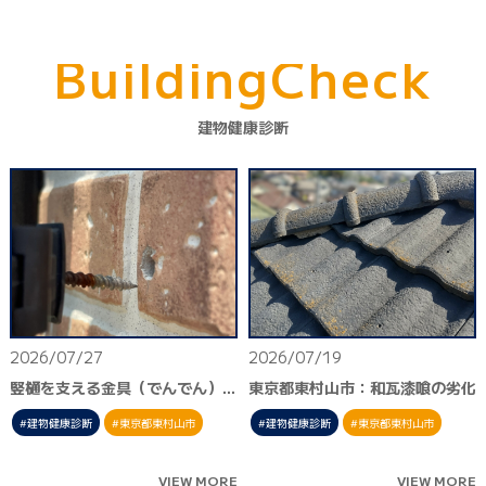
B
u
i
l
d
i
n
g
C
h
e
c
k
建物健康診断
2026/07/27
2026/07/19
竪樋を支える金具（でんでん）の外れ｜東京都東村山市
東京都東村山市：和瓦漆喰の劣化
建物健康診断
東京都東村山市
建物健康診断
東京都東村山市
VIEW MORE
VIEW MORE