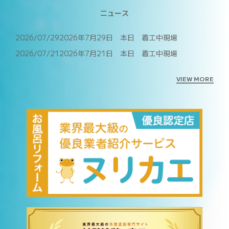
建物健康診断
ニュース
施工事例
2026/07/29
2026年7月29日 本日 着工中現場
ニュース
2026/07/21
2026年7月21日 本日 着工中現場
お問い合わせ
VIEW MORE
スタッフブログ
採用情報
正しい業者の選び方
ZOOM打ち合わせ
OPEN : 9:00〜18:00
CLOSED : 年末年始