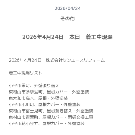
建物健康診断
2026/04/24
施工事例
その他
ニュース
2026年4月24日 本日 着工中現場
お問い合わせ
スタッフブログ
2026年4月24日 株式会社サンエースリフォーム
採用情報
着工中現場リスト
小平市栄町、外壁張り替え
正しい業者の選び方
東村山市多摩湖町、屋根カバー・外壁塗装
東大和市高木、屋根・外壁塗装
ZOOM打ち合わせ
小平市小川町、屋根カバー・外壁塗装
東村山市富士見町、屋根葺き替え・外壁塗装
東村山市青葉町、屋根カバー・雨樋交換工事
OPEN : 9:00〜18:00
小平市花小金井、屋根カバー・外壁塗装
CLOSED : 年末年始