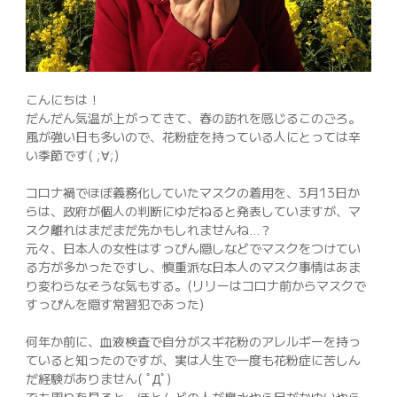
042-398-1717
※営業電話はお控えください。
こんにちは！
だんだん気温が上がってきて、春の訪れを感じるこのごろ。
風が強い日も多いので、花粉症を持っている人にとっては辛
い季節です( ;∀;)
コロナ禍でほぼ義務化していたマスクの着用を、3月13日か
らは、政府が個人の判断にゆだねると発表していますが、マ
スク離れはまだまだ先かもしれませんね…？
元々、日本人の女性はすっぴん隠しなどでマスクをつけてい
る方が多かったですし、慎重派な日本人のマスク事情はあま
り変わらなそうな気もする。(リリーはコロナ前からマスクで
すっぴんを隠す常習犯であった)
何年か前に、血液検査で自分がスギ花粉のアレルギーを持っ
ていると知ったのですが、実は人生で一度も花粉症に苦しん
だ経験がありません( ﾟДﾟ)