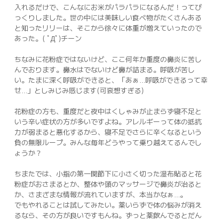
入れるだけで、こんなにお米がパラパラになるんだ！ってび
っくりしました。世の中には美味しい食べ物がたくさんある
と知ったリリーは、そこから徐々に体重が増えていったので
あった。( ﾟДﾟ)チーン
ちなみに花粉症ではないけど、ここ何年か重度の鼻炎に苦し
んでおります。鼻水はでないけど鼻が詰まる。呼吸が苦し
い。たまに深く呼吸ができると、「あぁ…呼吸ができるって幸
せ…」としみじみ感じます(可哀想すぎる)
花粉症の方も、重度だと夜中はくしゃみが止まらず寝不足と
いう辛い症状の方が多いですよね。アレルギーって体の抵抗
力が弱まると悪化するから、寝不足でさらに辛くなるという
負の無限ループ。みんな毎年どうやって乗り越えてるんでし
ょうか？
ちまたでは、小指の第一関節下に小さく切った湿布貼ると花
粉症がおさまるとか、整体や頭のマッサージで鼻炎が治ると
か、さまざまな情報が流れていますが、本当かなぁ…。
でもやれることは試してみたい。薬いらずで体の悩みが消え
るなら、その方が良いですもんね。ずっと薬飲んでるとだん