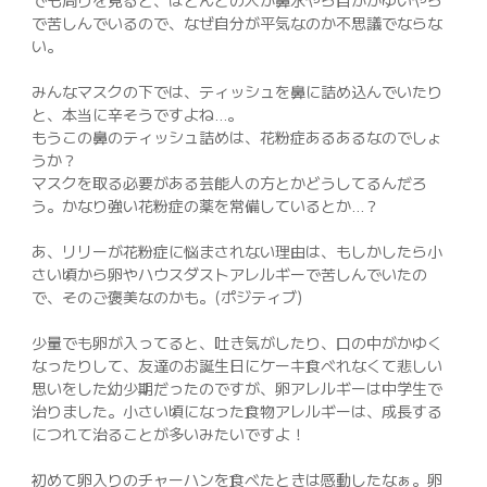
でも周りを見ると、ほとんどの人が鼻水やら目がかゆいやら
で苦しんでいるので、なぜ自分が平気なのか不思議でならな
い。
みんなマスクの下では、ティッシュを鼻に詰め込んでいたり
と、本当に辛そうですよね…。
もうこの鼻のティッシュ詰めは、花粉症あるあるなのでしょ
うか？
マスクを取る必要がある芸能人の方とかどうしてるんだろ
う。かなり強い花粉症の薬を常備しているとか…？
あ、リリーが花粉症に悩まされない理由は、もしかしたら小
さい頃から卵やハウスダストアレルギーで苦しんでいたの
で、そのご褒美なのかも。(ポジティブ)
少量でも卵が入ってると、吐き気がしたり、口の中がかゆく
なったりして、友達のお誕生日にケーキ食べれなくて悲しい
思いをした幼少期だったのですが、卵アレルギーは中学生で
治りました。小さい頃になった食物アレルギーは、成長する
につれて治ることが多いみたいですよ！
初めて卵入りのチャーハンを食べたときは感動したなぁ。卵