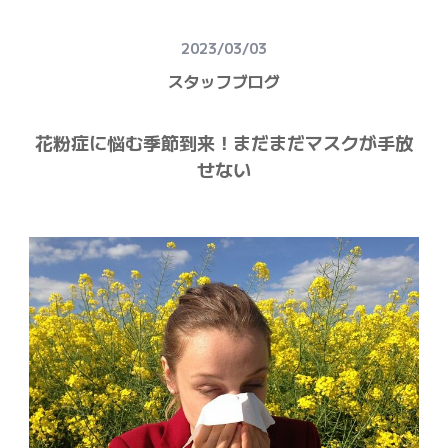
建物健康診断
2023/03/03
施工事例
スタッフブログ
ニュース
花粉症に悩む季節到来！まだまだマスクが手放
お問い合わせ
せない
スタッフブログ
採用情報
正しい業者の選び方
ZOOM打ち合わせ
OPEN : 9:00〜18:00
CLOSED : 年末年始