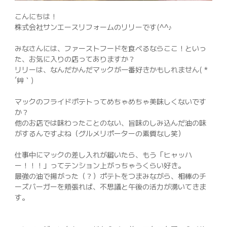
042-398-1717
こんにちは！
※営業電話はお控えください。
株式会社サンエースリフォームのリリーです(^^♪
みなさんには、ファーストフードを食べるならここ！といっ
た、お気に入りの店ってありますか？
リリーは、なんだかんだマックが一番好きかもしれません( *
´艸｀)
マックのフライドポテトってめちゃめちゃ美味しくないです
か？
他のお店では味わったことのない、旨味のしみ込んだ油の味
がするんですよね（グルメリポーターの素質なし笑）
仕事中にマックの差し入れが届いたら、もう「ヒャッハ
ー！！！」ってテンション上がっちゃうくらい好き。
最強の油で揚がった（？）ポテトをつまみながら、相棒のチ
ーズバーガーを頬張れば、不思議と午後の活力が湧いてきま
す。