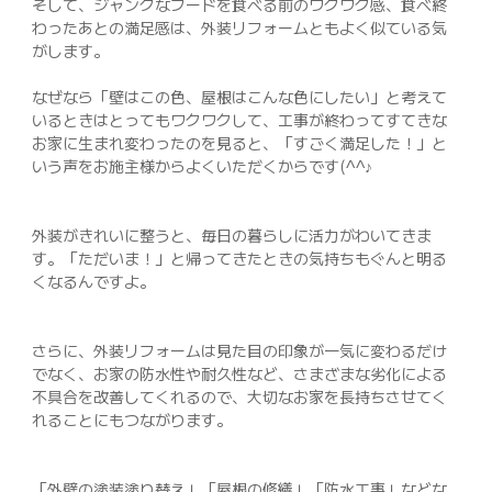
そして、ジャンクなフードを食べる前のワクワク感、食べ終
わったあとの満足感は、外装リフォームともよく似ている気
がします。
なぜなら「壁はこの色、屋根はこんな色にしたい」と考えて
いるときはとってもワクワクして、工事が終わってすてきな
お家に生まれ変わったのを見ると、「すごく満足した！」と
いう声をお施主様からよくいただくからです(^^♪
外装がきれいに整うと、毎日の暮らしに活力がわいてきま
す。「ただいま！」と帰ってきたときの気持ちもぐんと明る
くなるんですよ。
さらに、外装リフォームは見た目の印象が一気に変わるだけ
でなく、お家の防水性や耐久性など、さまざまな劣化による
不具合を改善してくれるので、大切なお家を長持ちさせてく
れることにもつながります。
「外壁の塗装塗り替え」「屋根の修繕」「防水工事」などな