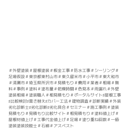
＃外壁塗装＃屋根塗装＃板金工事＃防水工事＃シーリング＃
足場仮設＃東京都東村山市＃東久留米市＃小平市＃東大和市
＃清瀬市＃埼玉県所沢市＃見積もり＃費用＃業者＃相場＃無
料＃事例＃塗料＃塗布量＃乾燥時間＃色見本＃雨漏れ＃外壁
塗装相場＃塗装職人＃相見積もり＃ポータルサイト♯屋根工事
♯比較検討♯葺き替え♯カバー工法＃建物調査＃診断実績＃外装
劣化診断士♯劣化診断♯劣化具合＃セミナー＃施工事例＃塗装
見積もり＃見積もり比較サイト＃相見積もり＃塗料値上げ＃
屋根材値上げ＃工事代金値上げ＃足場＃塗り重ね回数＃一級
塗装塗装技能士＃石綿＃アスベスト