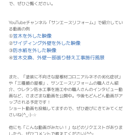
で、ぜひご覧ください。
YouTubeチャンネル「サンエースリフォーム」で紹介してい
る動画の例
①
笠木を外した映像
②
サイディング外壁を外した映像
③
防水紙を外した映像
④
笠木交換、外壁一部張り替え工事施行風景
また、「塗装に不向きな屋根材コロニアルネオの劣化症状」
や「三種類の屋根」、サンエースリフォームの職人さん紹
介、ウレタン防水工事を施工中の職人さんのインタビュー動
画など、さまざまな動画を公開中。今後もどんどん動画がア
ップされる予定です！
ショート動画も投稿してますので、ぜひ遊びにきてみてくだ
さいね(^_-)-☆
他にも「こんな動画がみたい！」などのリクエストがありま
したら、ぜひコメントで教えてください(^^♪