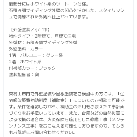
階部分にはホワイト系のツートーン仕様。
石積み調サイディング外壁の凹凸を活かした、スタイリッシ
ュで洗練された外観へ仕上がっています。
【外壁塗装／小平市】
物件タイプ：2階建て、戸建て住宅
外壁材：石積み調サイディング外壁
外壁塗料・カラー
1階・バルコニー：グレー系
2階：ホワイト系
付帯部カラー：ブラック
塗装担当者：奥
東村山市内で外壁塗装や屋根塗装をご検討中の方には、「住
宅修改築費補助制度（補助金）」についてのご相談も可能で
す。条件を確認しながら、補助金の活用もふまえた工事計画
づくりをお手伝いしています。また、台風などの自然災害に
よる破損の場合は、火災保険を適用とした修繕工事（メンテ
ンナンス工事）をおこなえる可能性もありますので、そちら
もお気軽にお問い合わせください。