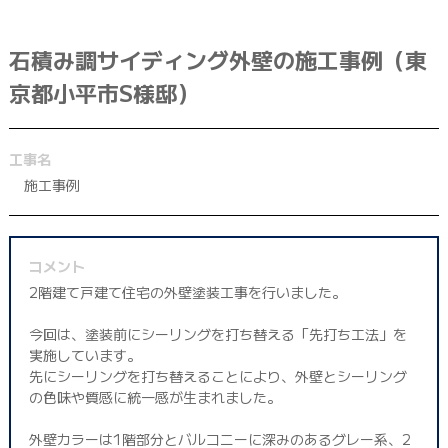
042-398-1717
※営業電話はお控えください。
石積み調サイディング外壁の施工事例（東
京都小平市S様邸）
工事名
施工事例
コメント
2階建て戸建て住宅の外壁塗装工事を行いました。
今回は、塗装前にシーリングを打ち替える「先打ち工法」を
実施しています。
先にシーリングを打ち替えることにより、外壁とシーリング
の色味や質感に統一感が生まれました。
外壁カラーは1階部分とバルコニーに深みのあるグレー系、2