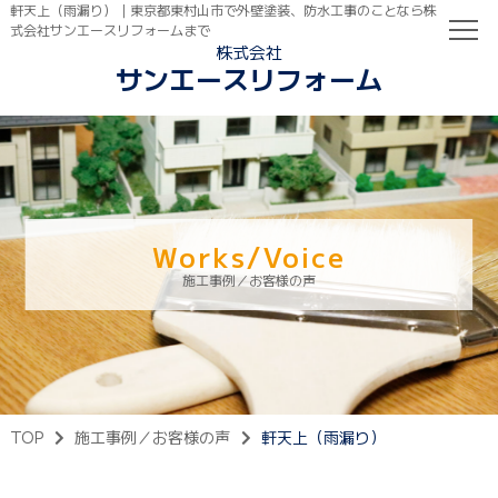
軒天上（雨漏り）｜東京都東村山市で外壁塗装、防水工事のことなら株
式会社サンエースリフォームまで
株式会社
サンエースリフォーム
TOP
初めての方へ
ご依頼の流れ
Works/Voice
施工事例／お客様の声
TOP
施工事例／お客様の声
軒天上（雨漏り）