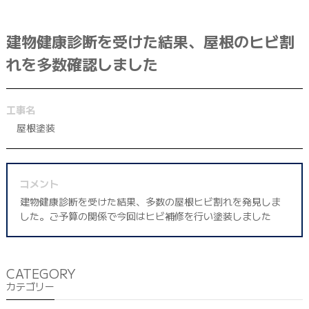
042-398-1717
※営業電話はお控えください。
建物健康診断を受けた結果、屋根のヒビ割
れを多数確認しました
工事名
屋根塗装
コメント
建物健康診断を受けた結果、多数の屋根ヒビ割れを発見しま
した。ご予算の関係で今回はヒビ補修を行い塗装しました
CATEGORY
カテゴリー