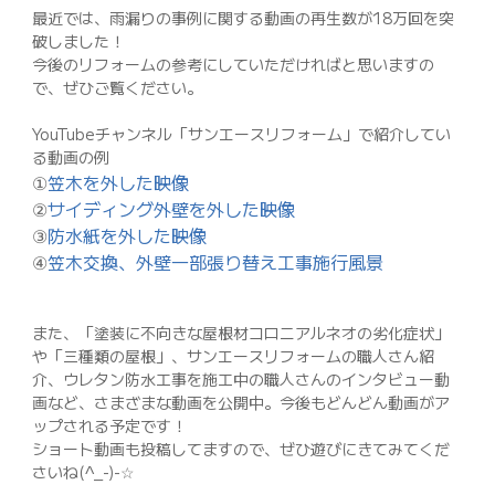
最近では、雨漏りの事例に関する動画の再生数が18万回を突
破しました！
今後のリフォームの参考にしていただければと思いますの
で、ぜひご覧ください。
YouTubeチャンネル「サンエースリフォーム」で紹介してい
る動画の例
①
笠木を外した映像
②
サイディング外壁を外した映像
③
防水紙を外した映像
④
笠木交換、外壁一部張り替え工事施行風景
また、「塗装に不向きな屋根材コロニアルネオの劣化症状」
や「三種類の屋根」、サンエースリフォームの職人さん紹
介、ウレタン防水工事を施工中の職人さんのインタビュー動
画など、さまざまな動画を公開中。今後もどんどん動画がア
ップされる予定です！
ショート動画も投稿してますので、ぜひ遊びにきてみてくだ
さいね(^_-)-☆