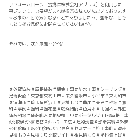
リフォームローン（提携は株式会社アプラス）を利用した工
事プランも、ご要望があれば提案させていただいております
☆お家のことで気になることがありましたら、些細なことで
もどうぞお気軽にお問合せくださいね(^^♪
それでは、また来週～(^^)/
＃外壁塗装＃屋根塗装＃板金工事＃防水工事＃シーリング＃
足場仮設＃東京都東村山市＃東久留米市＃小平市＃東大和市
＃清瀬市＃埼玉県所沢市＃見積もり＃費用＃業者＃相場＃無
料＃事例＃塗料＃塗布量＃乾燥時間＃色見本＃雨漏れ＃外壁
塗装相場＃塗装職人＃相見積もり＃ポータルサイト♯屋根工事
♯比較検討♯葺き替え♯カバー工法＃建物調査＃診断実績＃外装
劣化診断士♯劣化診断♯劣化具合＃セミナー＃施工事例＃塗装
見積もり＃見積もり比較サイト＃相見積もり＃塗料値上げ＃