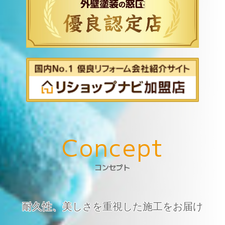
042-398-1717
※営業電話はお控えください。
C
o
n
c
e
p
t
コンセプト
耐久性、美しさを重視した施工をお届け