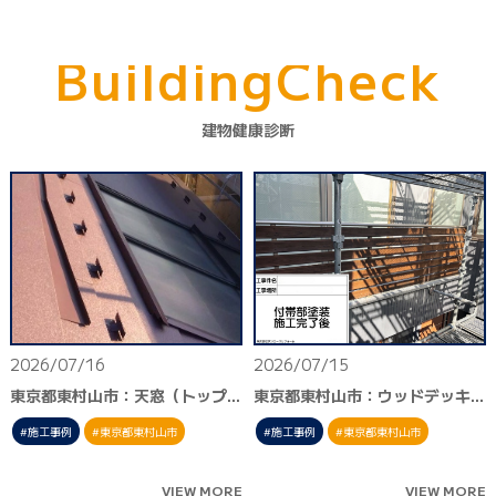
B
u
i
l
d
i
n
g
C
h
e
c
k
建物健康診断
2026/07/16
2026/07/15
東京都東村山市：天窓（トップライト）周り板金交換
東京都東村山市：ウッドデッキ塗装
施工事例
東京都東村山市
施工事例
東京都東村山市
VIEW MORE
VIEW MORE