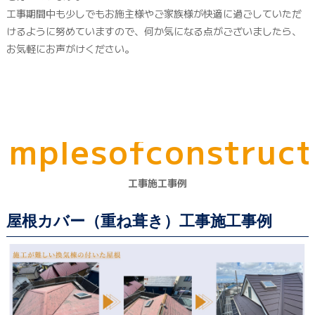
工事期間中も少しでもお施主様やご家族様が快適に過ごしていただ
けるように努めていますので、何か気になる点がございましたら、
お気軽にお声がけください。
a
m
p
l
e
s
o
f
c
o
n
s
t
r
u
c
t
工事施工事例
屋根カバー（重ね葺き）工事施工事例