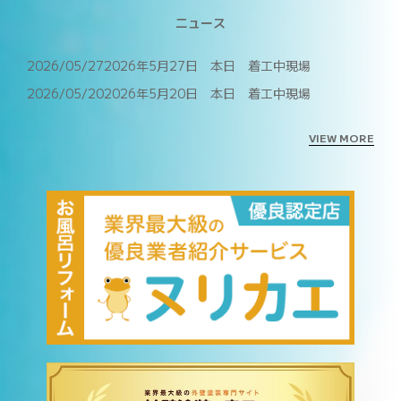
建物健康診断
ニュース
施工事例
2026/05/27
2026年5月27日 本日 着工中現場
ニュース
2026/05/20
2026年5月20日 本日 着工中現場
お問い合わせ
VIEW MORE
スタッフブログ
採用情報
正しい業者の選び方
ZOOM打ち合わせ
OPEN : 9:00〜18:00
CLOSED : 年末年始