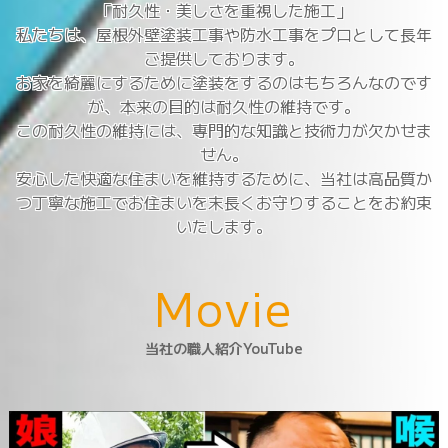
「耐久性・美しさを重視した施工」
私たちは、屋根外壁塗装工事や防水工事をプロとして長年
ご提供しております。
お家を綺麗にするために塗装をするのはもちろんなのです
が、本来の目的は耐久性の維持です。
この耐久性の維持には、専門的な知識と技術力が欠かせま
せん。
安心した快適な住まいを維持するために、当社は高品質か
つ丁寧な施工でお住まいを末長くお守りすることをお約束
いたします。
M
o
v
i
e
当社の職人紹介YouTube