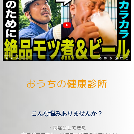
お
う
ち
の
健
康
診
断
こんな悩みありませんか？
・雨漏りしてきた