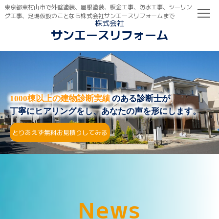
東京都東村山市で外壁塗装、屋根塗装、板金工事、防水工事、シーリン
グ工事、足場仮設のことなら株式会社サンエースリフォームまで
株式会社
サンエースリフォーム
TOP
初めての方へ
ご依頼の流れ
1000棟以上の建物診断実績
のある診断士が
丁寧にヒアリングをし、あなたの声を形にします。
とりあえず無料お見積りしてみる
N
e
w
s