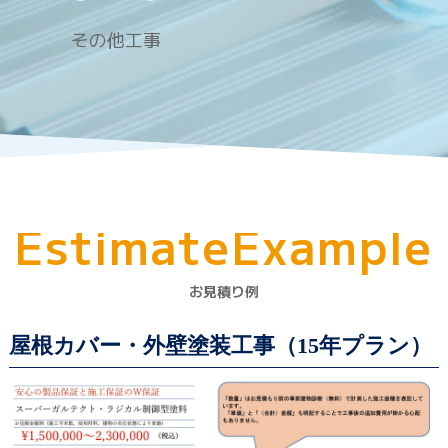
その他工事
E
s
t
i
m
a
t
e
E
x
a
m
p
l
e
お見積り例
屋根カバー・外壁塗装工事
（15年プラン）